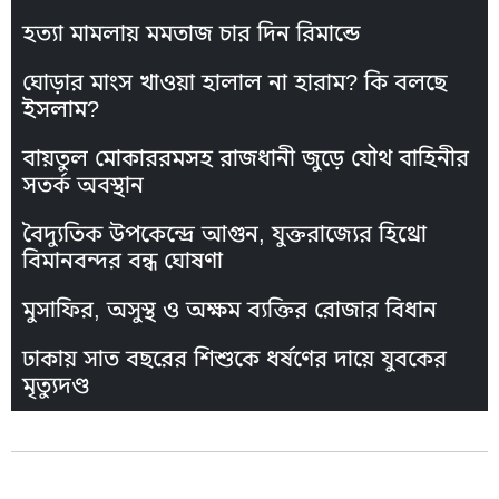
হত্যা মামলায় মমতাজ চার দিন রিমান্ডে
ঘোড়ার মাংস খাওয়া হালাল না হারাম? কি বলছে
ইসলাম?
বায়তুল মোকাররমসহ রাজধানী জুড়ে যৌথ বাহিনীর
সতর্ক অবস্থান
বৈদ্যুতিক উপকেন্দ্রে আগুন, যুক্তরাজ্যের হিথ্রো
বিমানবন্দর বন্ধ ঘোষণা
মুসাফির, অসুস্থ ও অক্ষম ব্যক্তির রোজার বিধান
ঢাকায় সাত বছরের শিশুকে ধর্ষণের দায়ে যুবকের
মৃত্যুদণ্ড