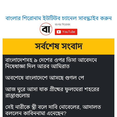
বাংলার শিরোনাম ইউটিউব চ্যানেল সাবস্ক্রাইব করুন
সর্বশেষ সংবাদ
বাংলাদেশসহ ৯ দেশের ওপর ভিসা আবেদনে
নিষেধাজ্ঞা দিল আরব আমিরাত
অবশেষে বাংলাদেশে আসছে গুগল পে
আজ ঘুরে আসা যাক গ্রীষ্মের ফুলঘেরা শহরের
রাস্তাগুলোয়
সেই নারীকে স্ত্রী বলে দাবি নোবেলের, আদালত
বললেন কাবিননামা এনেছেন?