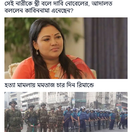
সেই নারীকে স্ত্রী বলে দাবি নোবেলের, আদালত
বললেন কাবিননামা এনেছেন?
হত্যা মামলায় মমতাজ চার দিন রিমান্ডে