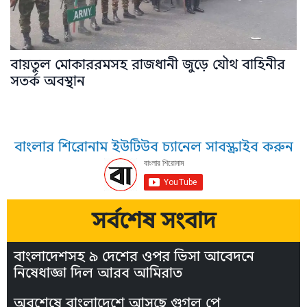
বায়তুল মোকাররমসহ রাজধানী জুড়ে যৌথ বাহিনীর
সতর্ক অবস্থান
বাংলার শিরোনাম ইউটিউব চ্যানেল সাবস্ক্রাইব করুন
সর্বশেষ সংবাদ
বাংলাদেশসহ ৯ দেশের ওপর ভিসা আবেদনে
নিষেধাজ্ঞা দিল আরব আমিরাত
অবশেষে বাংলাদেশে আসছে গুগল পে