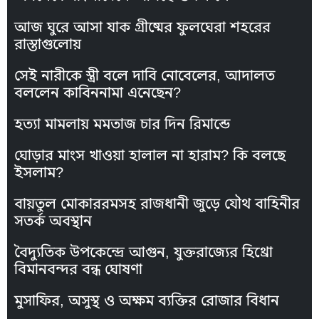
আজ ঘুরে আসা যাক গ্রীষ্মের ফুলঘেরা শহরের
রাস্তাগুলোয়
সেই নারীকে স্ত্রী বলে দাবি নোবেলের, আদালত
বললেন কাবিননামা এনেছেন?
হত্যা মামলায় মমতাজ চার দিন রিমান্ডে
ঘোড়ার মাংস খাওয়া হালাল না হারাম? কি বলছে
ইসলাম?
বায়তুল মোকাররমসহ রাজধানী জুড়ে যৌথ বাহিনীর
সতর্ক অবস্থান
বৈদ্যুতিক উপকেন্দ্রে আগুন, যুক্তরাজ্যের হিথ্রো
বিমানবন্দর বন্ধ ঘোষণা
মুসাফির, অসুস্থ ও অক্ষম ব্যক্তির রোজার বিধান