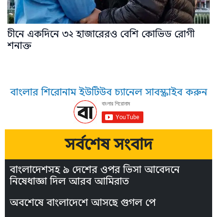
চীনে একদিনে ৩২ হাজারেরও বেশি কোভিড রোগী
শনাক্ত
বাংলার শিরোনাম ইউটিউব চ্যানেল সাবস্ক্রাইব করুন
সর্বশেষ সংবাদ
বাংলাদেশসহ ৯ দেশের ওপর ভিসা আবেদনে
নিষেধাজ্ঞা দিল আরব আমিরাত
অবশেষে বাংলাদেশে আসছে গুগল পে