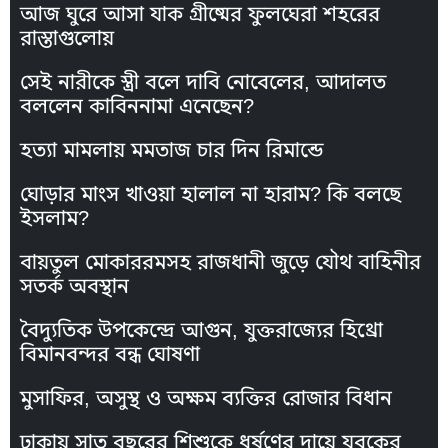
আজ ঘুরে আসা যাক গ্রীষ্মের ফুলঘেরা শহরের
রাস্তাগুলোয়
সেই নারীকে স্ত্রী বলে দাবি নোবেলের, আদালত
বললেন কাবিননামা এনেছেন?
হত্যা মামলায় মমতাজ চার দিন রিমান্ডে
ঘোড়ার মাংস খাওয়া হালাল না হারাম? কি বলছে
ইসলাম?
বায়তুল মোকাররমসহ রাজধানী জুড়ে যৌথ বাহিনীর
সতর্ক অবস্থান
বৈদ্যুতিক উপকেন্দ্রে আগুন, যুক্তরাজ্যের হিথ্রো
বিমানবন্দর বন্ধ ঘোষণা
মুসাফির, অসুস্থ ও অক্ষম ব্যক্তির রোজার বিধান
ঢাকায় সাত বছরের শিশুকে ধর্ষণের দায়ে যুবকের