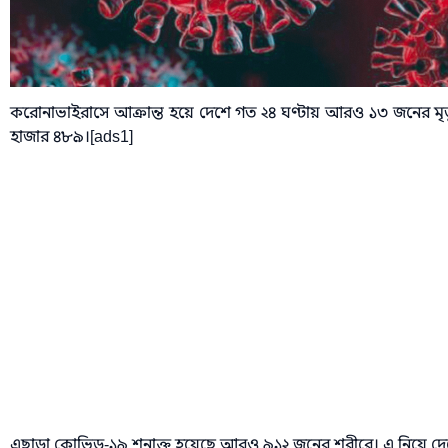
করোনাভাইরাসে আক্রান্ত হয়ে দেশে গত ২৪ ঘণ্টায় আরও ১৩ জনের মৃত্য
হাজার ৪৮৯।[ads1]
এছাড়া কোভিড-১৯ শনাক্ত হয়েছে আরও ৯১২ জনের শরীরে। এ নিয়ে দেশে