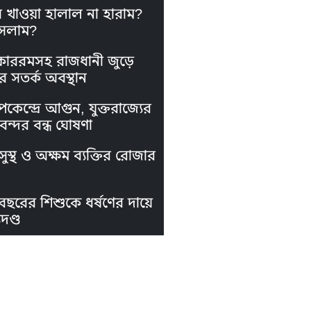
স খাওয়া হালাল না হারাম?
সলাম?
কাররমসহ রাজধানী জুড়ে
র সতর্ক অবস্থান
পকেন্দ্রে আগুন, যুক্তরাজ্যের
নবন্দর বন্ধ ঘোষণা
ুস্থ ও অক্ষম ব্যক্তির রোজার
বছরের শিশুকে ধর্ষণের দায়ে
দণ্ড