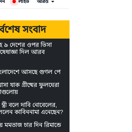
দন
লাইভ
আরও
র্বশেষ সংবাদ
হ ৯ দেশের ওপর ভিসা
ষেধাজ্ঞা দিল আরব
ংলাদেশে আসছে গুগল পে
া যাক গ্রীষ্মের ফুলঘেরা
াগুলোয়
স্ত্রী বলে দাবি নোবেলের,
লেন কাবিননামা এনেছেন?
য় মমতাজ চার দিন রিমান্ডে