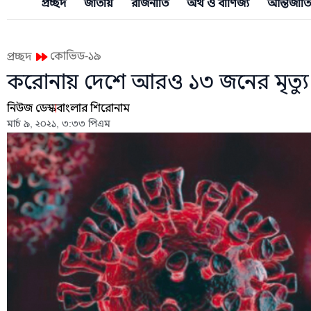
প্রচ্ছদ
জাতীয়
রাজনীতি
অর্থ ও বাণিজ্য
আন্তর্জাত
কোভিড-১৯
প্রচ্ছদ
করোনায় দেশে আরও ১৩ জনের মৃত্যু
নিউজ ডেস্ক
বাংলার শিরোনাম
মার্চ ৯, ২০২১, ৩:৩৩ পিএম