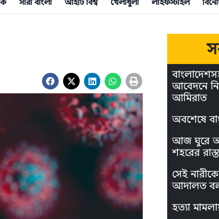
িক
সারা বাংলা
আইটি বিশ্ব
খেলাধুলা
লাইফস্টাইল
বিনো
স
বাংলাদেশস
আবেদনে নি
আমিরাত
অবশেষে বা
আজ ঘুরে আস
শহরের রাস্ত
সেই নারীকে 
আদালত বল
হত্যা মামলা