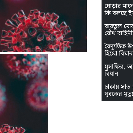
ঘোড়ার মাং
কি বলছে ই
বায়তুল মো
যৌথ বাহিনী
বৈদ্যুতিক উ
হিথ্রো বিমা
মুসাফির, অস
বিধান
ঢাকায় সাত 
যুবকের মৃত্যু