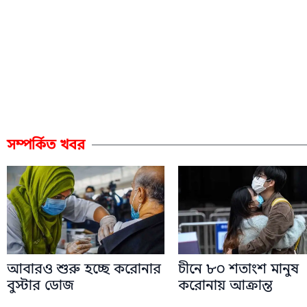
সম্পর্কিত খবর
আবারও শুরু হচ্ছে করোনার
চীনে ৮০ শতাংশ মানুষ
বুস্টার ডোজ
করোনায় আক্রান্ত