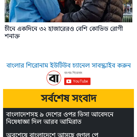
চীনে একদিনে ৩২ হাজারেরও বেশি কোভিড রোগী
শনাক্ত
বাংলার শিরোনাম ইউটিউব চ্যানেল সাবস্ক্রাইব করুন
সর্বশেষ সংবাদ
বাংলাদেশসহ ৯ দেশের ওপর ভিসা আবেদনে
নিষেধাজ্ঞা দিল আরব আমিরাত
অবশেষে বাংলাদেশে আসছে গুগল পে