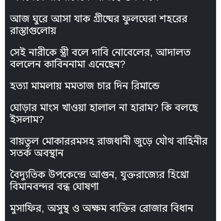
আজ ঘুরে আসা যাক গ্রীষ্মের ফুলঘেরা শহরের
রাস্তাগুলোয়
সেই নারীকে স্ত্রী বলে দাবি নোবেলের, আদালত
বললেন কাবিননামা এনেছেন?
হত্যা মামলায় মমতাজ চার দিন রিমান্ডে
ঘোড়ার মাংস খাওয়া হালাল না হারাম? কি বলছে
ইসলাম?
বায়তুল মোকাররমসহ রাজধানী জুড়ে যৌথ বাহিনীর
সতর্ক অবস্থান
বৈদ্যুতিক উপকেন্দ্রে আগুন, যুক্তরাজ্যের হিথ্রো
বিমানবন্দর বন্ধ ঘোষণা
মুসাফির, অসুস্থ ও অক্ষম ব্যক্তির রোজার বিধান