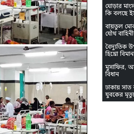
ঘোড়ার মাং
কি বলছে ই
বায়তুল মো
যৌথ বাহিনী
বৈদ্যুতিক উ
হিথ্রো বিমা
মুসাফির, অস
বিধান
ঢাকায় সাত 
যুবকের মৃত্যু