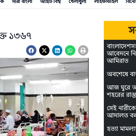
িক
সারা বাংলা
আইটি বিশ্ব
খেলাধুলা
লাইফস্টাইল
বিনো
স
ক্ত ১৩৬৭
বাংলাদেশস
আবেদনে নি
আমিরাত
অবশেষে বা
আজ ঘুরে আস
শহরের রাস্ত
সেই নারীকে 
আদালত বল
হত্যা মামলা