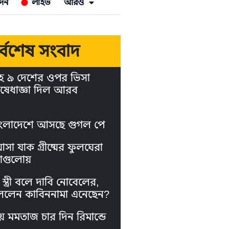
দন
লাইভ
আরও
র্বশেষ সংবাদ
হ ৯ দেশের ওপর ভিসা
ষেধাজ্ঞা দিল আরব
ংলাদেশে আসছে গুগল পে
া যাক গ্রীষ্মের ফুলঘেরা
াগুলোয়
স্ত্রী বলে দাবি নোবেলের,
লেন কাবিননামা এনেছেন?
য় মমতাজ চার দিন রিমান্ডে