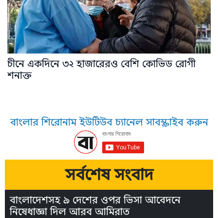
চীনে একদিনে ৩২ হাজারেরও বেশি কোভিড রোগী
শনাক্ত
বাংলার শিরোনাম ইউটিউব চ্যানেল সাবস্ক্রাইব করুন
সর্বশেষ সংবাদ
বাংলাদেশসহ ৯ দেশের ওপর ভিসা আবেদনে
নিষেধাজ্ঞা দিল আরব আমিরাত