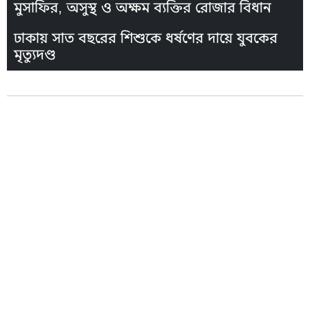
মুসাফির, অসুস্থ ও অক্ষম ব্যক্তির রোজার বিধান
ঢাকায় সাত বছরের শিশুকে ধর্ষণের দায়ে যুবকের
মৃত্যুদণ্ড