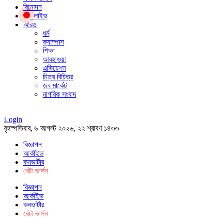
বিনোদন
লাইভ
আরও
ধর্ম
ক্যাম্পাস
শিক্ষা
আবহাওয়া
এভিয়েশন
চিত্র বিচিত্র
জব মার্কেট
নাগরিক সংবাদ
Login
বৃহস্পতিবার, ৬ আগস্ট ২০২৬, ২২ শ্রাবণ ১৪৩৩
বিজ্ঞাপন
আর্কাইভ
কনভার্টার
বেটা ভার্সন
বিজ্ঞাপন
আর্কাইভ
কনভার্টার
বেটা ভার্সন