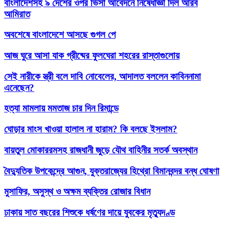
বাংলাদেশসহ ৯ দেশের ওপর ভিসা আবেদনে নিষেধাজ্ঞা দিল আরব
আমিরাত
অবশেষে বাংলাদেশে আসছে গুগল পে
আজ ঘুরে আসা যাক গ্রীষ্মের ফুলঘেরা শহরের রাস্তাগুলোয়
সেই নারীকে স্ত্রী বলে দাবি নোবেলের, আদালত বললেন কাবিননামা
এনেছেন?
হত্যা মামলায় মমতাজ চার দিন রিমান্ডে
ঘোড়ার মাংস খাওয়া হালাল না হারাম? কি বলছে ইসলাম?
বায়তুল মোকাররমসহ রাজধানী জুড়ে যৌথ বাহিনীর সতর্ক অবস্থান
বৈদ্যুতিক উপকেন্দ্রে আগুন, যুক্তরাজ্যের হিথ্রো বিমানবন্দর বন্ধ ঘোষণা
মুসাফির, অসুস্থ ও অক্ষম ব্যক্তির রোজার বিধান
ঢাকায় সাত বছরের শিশুকে ধর্ষণের দায়ে যুবকের মৃত্যুদণ্ড