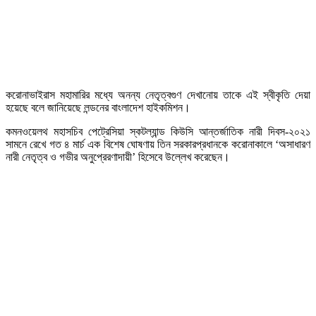
করোনাভাইরাস মহামারির মধ্যে অনন্য নেতৃত্বগুণ দেখানোয় তাকে এই স্বীকৃতি দেয়া
হয়েছে বলে জানিয়েছে লন্ডনের বাংলাদেশ হাইকমিশন।
কমনওয়েলথ মহাসচিব পেট্রেসিয়া স্কটল্যান্ড কিউসি আন্তর্জাতিক নারী দিবস-২০২১
সামনে রেখে গত ৪ মার্চ এক বিশেষ ঘোষণায় তিন সরকারপ্রধানকে করোনাকালে ‘অসাধারণ
নারী নেতৃত্ব ও গভীর অনুপ্রেরণাদায়ী’ হিসেবে উল্লেখ করেছেন।