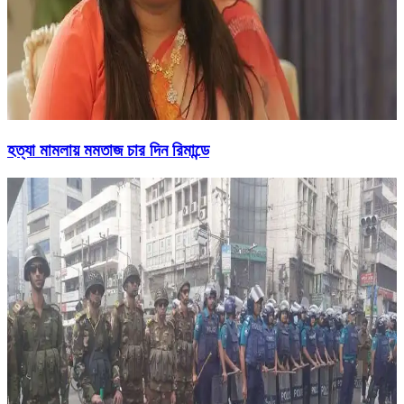
হত্যা মামলায় মমতাজ চার দিন রিমান্ডে