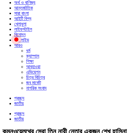
অর্থ ও বাণিজ্য
আন্তর্জাতিক
সারা বাংলা
আইটি বিশ্ব
খেলাধুলা
লাইফস্টাইল
বিনোদন
লাইভ
আরও
ধর্ম
ক্যাম্পাস
শিক্ষা
আবহাওয়া
এভিয়েশন
চিত্র বিচিত্র
জব মার্কেট
নাগরিক সংবাদ
প্রচ্ছদ
জাতীয়
প্রচ্ছদ
জাতীয়
কমনওয়েলথের সেরা তিন নারী নেতার একজন শেখ হাসিনা