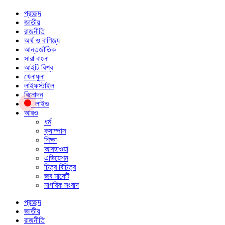
প্রচ্ছদ
জাতীয়
রাজনীতি
অর্থ ও বাণিজ্য
আন্তর্জাতিক
সারা বাংলা
আইটি বিশ্ব
খেলাধুলা
লাইফস্টাইল
বিনোদন
লাইভ
আরও
ধর্ম
ক্যাম্পাস
শিক্ষা
আবহাওয়া
এভিয়েশন
চিত্র বিচিত্র
জব মার্কেট
নাগরিক সংবাদ
প্রচ্ছদ
জাতীয়
রাজনীতি