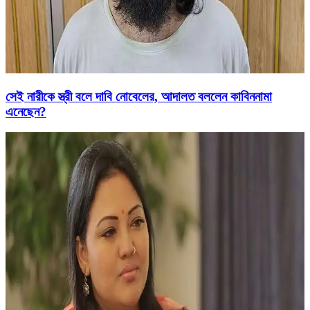
সেই নারীকে স্ত্রী বলে দাবি নোবেলের, আদালত বললেন কাবিননামা
এনেছেন?