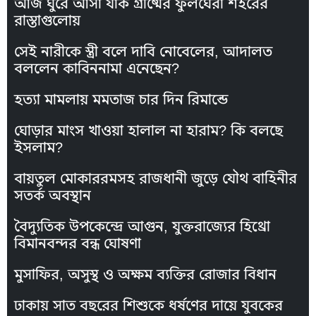
আজ ঘুরে আসা যাক গ্রীষ্মের ফুলঘেরা শহরের
রাস্তাগুলোয়
সেই নারীকে স্ত্রী বলে দাবি নোবেলের, আদালত
বললেন কাবিননামা এনেছেন?
হত্যা মামলায় মমতাজ চার দিন রিমান্ডে
ঘোড়ার মাংস খাওয়া হালাল না হারাম? কি বলছে
ইসলাম?
বায়তুল মোকাররমসহ রাজধানী জুড়ে যৌথ বাহিনীর
সতর্ক অবস্থান
বৈদ্যুতিক উপকেন্দ্রে আগুন, যুক্তরাজ্যের হিথ্রো
বিমানবন্দর বন্ধ ঘোষণা
মুসাফির, অসুস্থ ও অক্ষম ব্যক্তির রোজার বিধান
ঢাকায় সাত বছরের শিশুকে ধর্ষণের দায়ে যুবকের