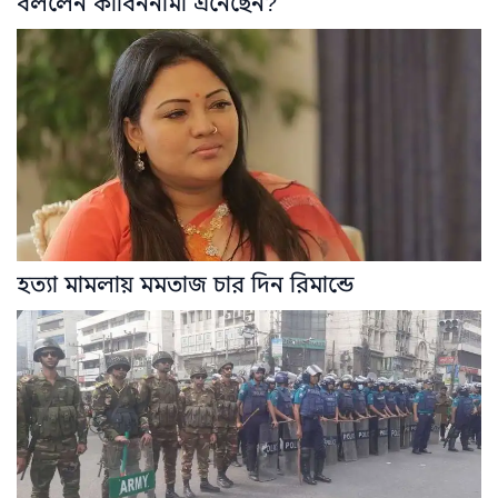
বললেন কাবিননামা এনেছেন?
হত্যা মামলায় মমতাজ চার দিন রিমান্ডে