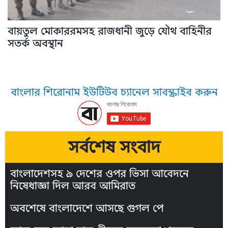
বায়তুল মোকাররমসহ রাজধানী জুড়ে যৌথ বাহিনীর
সতর্ক অবস্থান
বাংলার শিরোনাম ইউটিউব চ্যানেল সাবস্ক্রাইব করুন
সর্বশেষ সংবাদ
বাংলাদেশসহ ৯ দেশের ওপর ভিসা আবেদনে
নিষেধাজ্ঞা দিল আরব আমিরাত
অবশেষে বাংলাদেশে আসছে গুগল পে