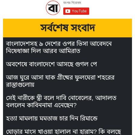
সর্বশেষ সংবাদ
বাংলাদেশসহ ৯ দেশের ওপর ভিসা আবেদনে
নিষেধাজ্ঞা দিল আরব আমিরাত
অবশেষে বাংলাদেশে আসছে গুগল পে
আজ ঘুরে আসা যাক গ্রীষ্মের ফুলঘেরা শহরের
রাস্তাগুলোয়
সেই নারীকে স্ত্রী বলে দাবি নোবেলের, আদালত
বললেন কাবিননামা এনেছেন?
হত্যা মামলায় মমতাজ চার দিন রিমান্ডে
ঘোড়ার মাংস খাওয়া হালাল না হারাম? কি বলছে