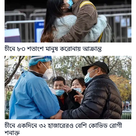
চীনে ৮০ শতাংশ মানুষ করোনায় আক্রান্ত
চীনে একদিনে ৩২ হাজারেরও বেশি কোভিড রোগী
শনাক্ত