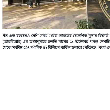
গত এক বছরেরও বেশি সময় থেকে ভারতের বৈদেশিক মুদ্রার রিজার্ভ নিম্ন
(আরবিআই) এর তথ্যানুসারে চলতি মাসের ২১ অক্টোবর পর্যন্ত দেশটির
থেকে সর্বনিম্ন ৫২৪ দশমিক ৫২ বিলিয়ন মার্কিন ডলারে পৌঁছেছে। খবর 