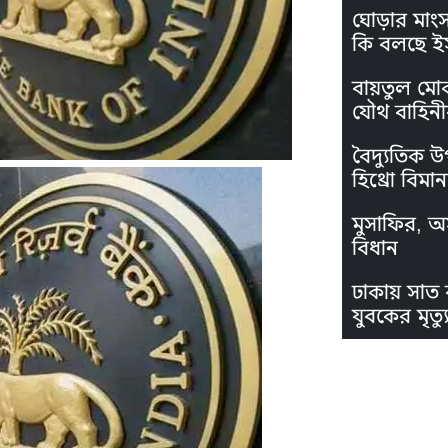
ঘোড়ার মাং
কি বলছে ই
বায়তুল মো
যৌথ বাহিনী
বৈদ্যুতিক উ
হিথ্রো বিমা
মুসাফির, অস
বিধান
ঢাকায় সাত 
যুবকের মৃত্যু