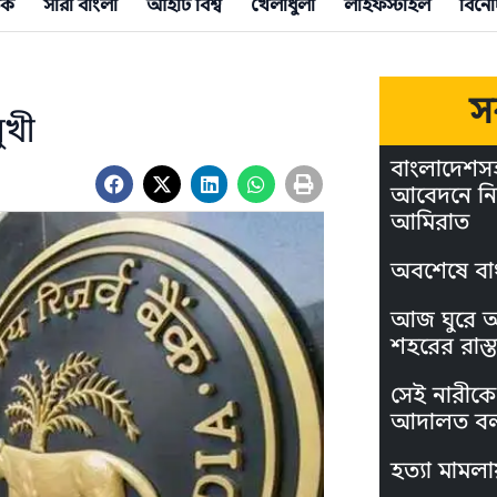
িক
সারা বাংলা
আইটি বিশ্ব
খেলাধুলা
লাইফস্টাইল
বিনো
স
ুখী
বাংলাদেশস
আবেদনে নি
আমিরাত
অবশেষে বা
আজ ঘুরে আস
শহরের রাস্ত
সেই নারীকে 
আদালত বল
হত্যা মামলা