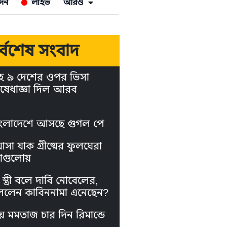
দন
লাইভ
আরও
র্বশেষ সংবাদ
হ ৯ দেশের ওপর ভিসা
ষেধাজ্ঞা দিল আরব
ংলাদেশে আসছে গুগল পে
া যাক গ্রীষ্মের ফুলঘেরা
াগুলোয়
স্ত্রী বলে দাবি নোবেলের,
লেন কাবিননামা এনেছেন?
য় মমতাজ চার দিন রিমান্ডে