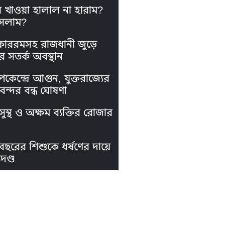
স খাওয়া হালাল না হারাম?
সলাম?
কাররমসহ রাজধানী জুড়ে
র সতর্ক অবস্থান
পকেন্দ্রে আগুন, যুক্তরাজ্যের
নবন্দর বন্ধ ঘোষণা
ুস্থ ও অক্ষম ব্যক্তির রোজার
বছরের শিশুকে ধর্ষণের দায়ে
দণ্ড